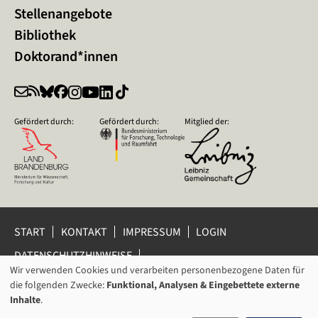
Stellenangebote
Bibliothek
Doktorand*innen
Gefördert durch:
Gefördert durch:
Mitglied der:
START
KONTAKT
IMPRESSUM
LOGIN
DATENSCHUTZHINWEISE
DATENSCHUTZ-EINSTELLUNGEN
Wir verwenden Cookies und verarbeiten personenbezogene Daten für
VERWENDUNG
HINWEISGEBERSCHUTZ
die folgenden Zwecke:
Funktional, Analysen & Eingebettete externe
VON
Inhalte
.
© 2026 Leibniz-Zentrum für Zeithistorische Forschung Potsdam