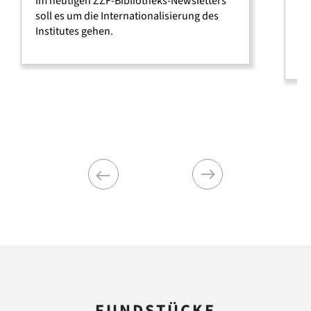
Im heutigen ZZF-Bibliotheks-Newsletters
Es
soll es um die Inter­natio­nali­sierung des
so
Institutes gehen.
ei
Me
Previous
Next
FUNDSTÜCKE