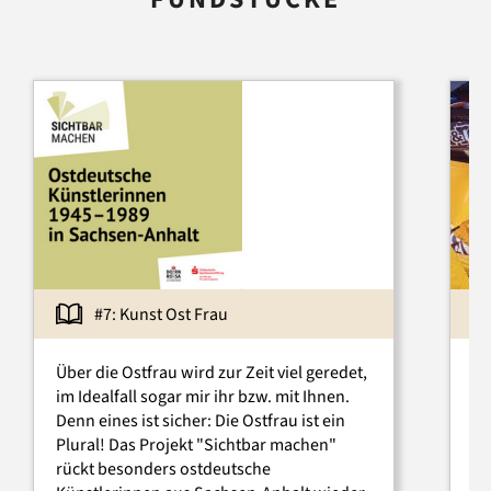
#7: Kunst Ost Frau
Über die Ostfrau wird zur Zeit viel geredet,
Wi
im Idealfall sogar mir ihr bzw. mit Ihnen.
M
Denn eines ist sicher: Die Ostfrau ist ein
di
Plural! Das Projekt "Sichtbar machen"
de
rückt besonders ostdeutsche
Ku