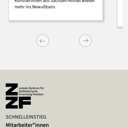
Künstlerinnen aus Sachsen-Anhalt wieder
ne
mehr ins Bewußtsein.
On
ko
Previous
Next
SCHNELLEINSTIEG
Mitarbeiter*innen