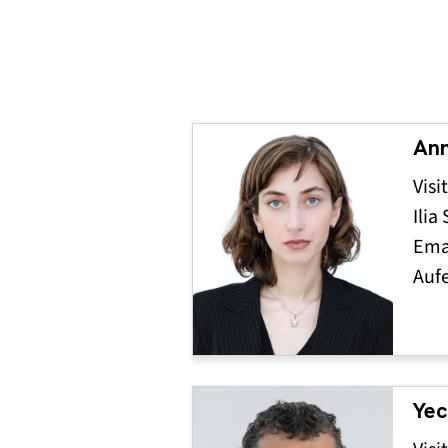
Ann
Visi
Ilia
Ema
Auf
Yec