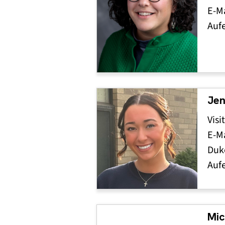
E-Ma
Auf
Jen
Visi
E-Ma
Duke
Auf
Mi