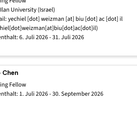
ting Fellow
Ilan University (Israel)
il:
yechiel
[dot]
weizman
[at]
biu
[dot]
ac
[dot]
il
hiel[dot]weizman[at]biu[dot]ac[dot]il)
enthalt:
6. Juli 2026
-
31. Juli 2026
o Chen
ting Fellow
enthalt:
1. Juli 2026
-
30. September 2026