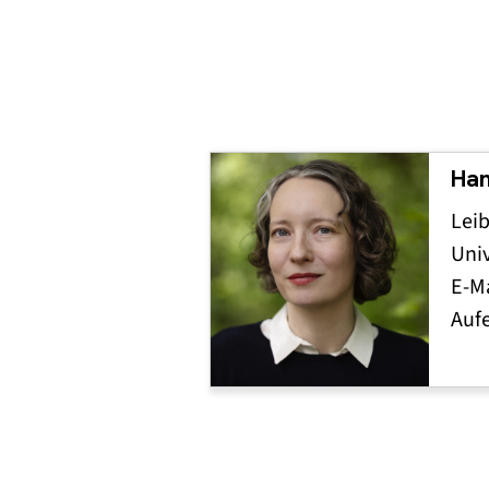
Han
Lei
Univ
E-Ma
Auf