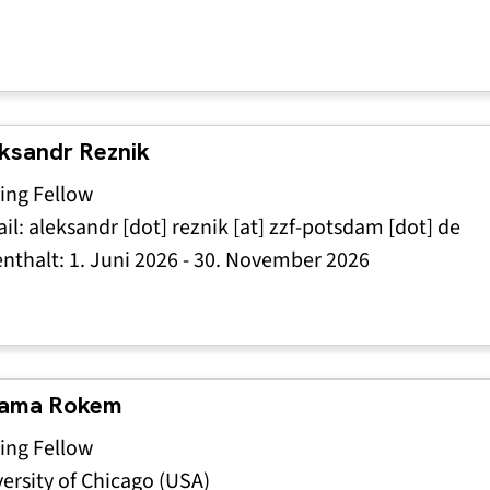
ksandr Reznik
ting Fellow
il:
aleksandr
[dot]
reznik
[at]
zzf-potsdam
[dot]
de
enthalt:
1. Juni 2026
-
30. November 2026
’ama Rokem
ting Fellow
ersity of Chicago (USA)