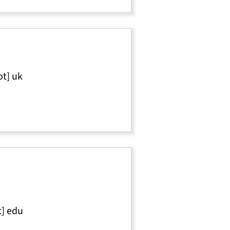
ot]
uk
t]
edu