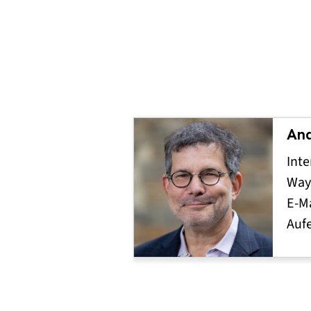
And
Inte
Wayn
E-Ma
Auf