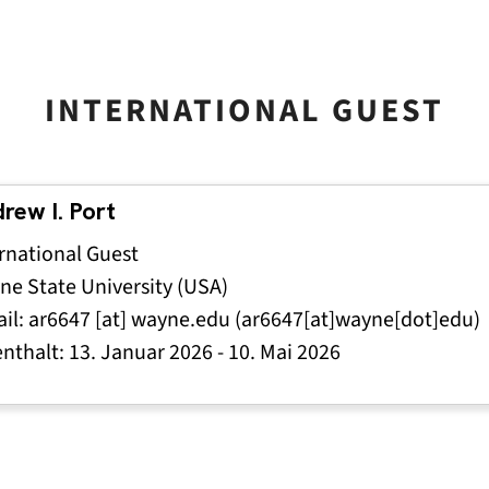
INTERNATIONAL GUEST
rew I. Port
rnational Guest
e State University (USA)
il:
ar6647
[at]
wayne
.
edu
(ar6647[at]wayne[dot]edu)
enthalt:
13. Januar 2026
-
10. Mai 2026