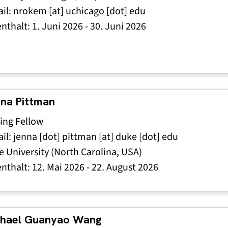
il:
nrokem
[at]
uchicago
[dot]
edu
enthalt:
1. Juni 2026
-
30. Juni 2026
na Pittman
ting Fellow
il:
jenna
[dot]
pittman
[at]
duke
[dot]
edu
 University (North Carolina, USA)
enthalt:
12. Mai 2026
-
22. August 2026
chael Guanyao Wang