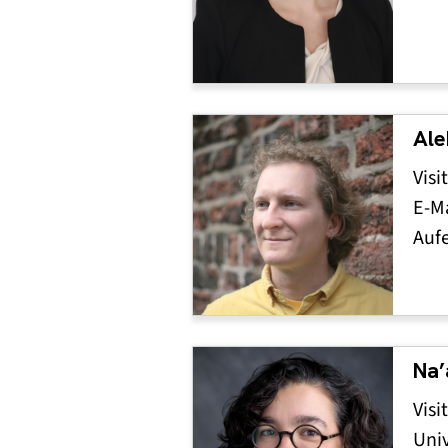
Ale
Visi
E-Ma
Auf
Na
Visi
Univ