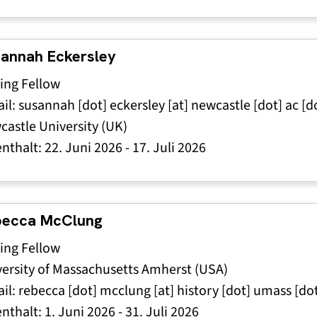
annah Eckersley
ting Fellow
il:
susannah
[dot]
eckersley
[at]
newcastle
[dot]
ac
[d
astle University (UK)
enthalt:
22. Juni 2026
-
17. Juli 2026
becca McClung
ting Fellow
ersity of Massachusetts Amherst (USA)
il:
rebecca
[dot]
mcclung
[at]
history
[dot]
umass
[do
enthalt:
1. Juni 2026
-
31. Juli 2026