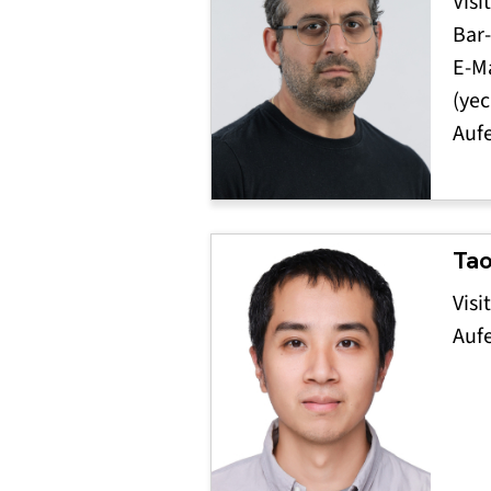
Visi
Bar-
E-Ma
(yec
Auf
Ta
Visi
Auf