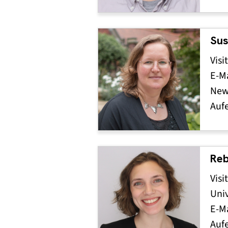
Sus
Visi
E-Ma
Newc
Auf
Re
Visi
Univ
E-Ma
Auf