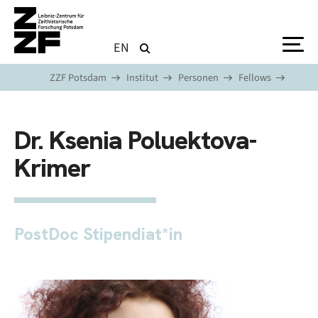
Direkt zum Inhalt
EN
ZZF Potsdam
Institut
Personen
Fellows
Dr. Ksenia Poluektova-
Krimer
PostDoc Stipendiat*in