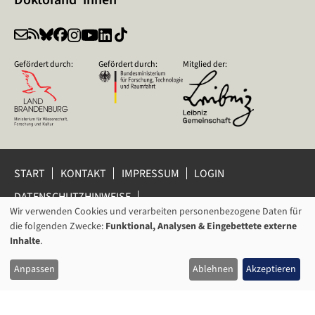
Gefördert durch:
Gefördert durch:
Mitglied der:
START
KONTAKT
IMPRESSUM
LOGIN
DATENSCHUTZHINWEISE
DATENSCHUTZ-EINSTELLUNGEN
Wir verwenden Cookies und verarbeiten personenbezogene Daten für
VERWENDUNG
HINWEISGEBERSCHUTZ
die folgenden Zwecke:
Funktional, Analysen & Eingebettete externe
VON
Inhalte
.
© 2026 Leibniz-Zentrum für Zeithistorische Forschung Potsdam
PERSONENBEZOGENEN
(ZZF) e.V.
Anpassen
Ablehnen
Akzeptieren
DATEN
UND