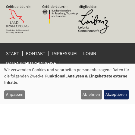
Gefördert durch:
Gefördert durch:
Mitglied der:
START
KONTAKT
IMPRESSUM
LOGIN
DATENSCHUTZHINWEISE
DATENSCHUTZ-EINSTELLUNGEN
Wir verwenden Cookies und verarbeiten personenbezogene Daten für
VERWENDUNG
HINWEISGEBERSCHUTZ
die folgenden Zwecke:
Funktional, Analysen & Eingebettete externe
VON
Inhalte
.
© 2026 Leibniz-Zentrum für Zeithistorische Forschung Potsdam
PERSONENBEZOGENEN
(ZZF) e.V.
Anpassen
Ablehnen
Akzeptieren
DATEN
UND
COOKIES