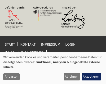
Gefördert durch:
Gefördert durch:
Mitglied der:
START
KONTAKT
IMPRESSUM
LOGIN
DATENSCHUTZHINWEISE
DATENSCHUTZ-EINSTELLUNGEN
Wir verwenden Cookies und verarbeiten personenbezogene Daten für
VERWENDUNG
HINWEISGEBERSCHUTZ
die folgenden Zwecke:
Funktional, Analysen & Eingebettete externe
VON
Inhalte
.
© 2026 Leibniz-Zentrum für Zeithistorische Forschung Potsdam
PERSONENBEZOGENEN
(ZZF) e.V.
Anpassen
Ablehnen
Akzeptieren
DATEN
UND
COOKIES