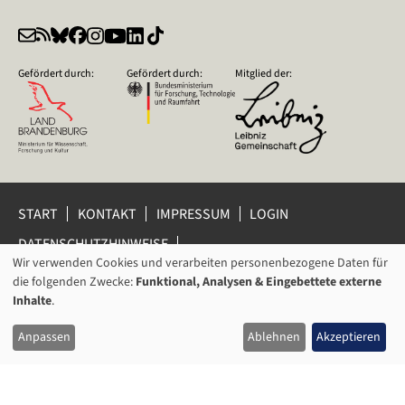
Gefördert durch:
Gefördert durch:
Mitglied der:
START
KONTAKT
IMPRESSUM
LOGIN
DATENSCHUTZHINWEISE
DATENSCHUTZ-EINSTELLUNGEN
Wir verwenden Cookies und verarbeiten personenbezogene Daten für
VERWENDUNG
HINWEISGEBERSCHUTZ
die folgenden Zwecke:
Funktional, Analysen & Eingebettete externe
VON
Inhalte
.
© 2026 Leibniz-Zentrum für Zeithistorische Forschung Potsdam
PERSONENBEZOGENEN
(ZZF) e.V.
Anpassen
Ablehnen
Akzeptieren
DATEN
UND