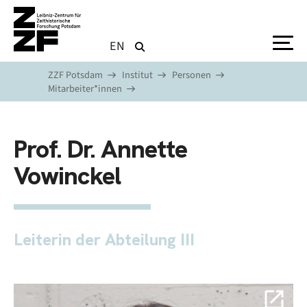
Direkt zum Inhalt
EN
ZZF Potsdam
Institut
Personen
Mitarbeiter*innen
Prof. Dr. Annette
Vowinckel
Leiterin der Abteilung III