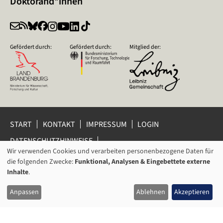
Doktorand*innen
Gefördert durch:
Gefördert durch:
Mitglied der:
START
KONTAKT
IMPRESSUM
LOGIN
DATENSCHUTZHINWEISE
DATENSCHUTZ-EINSTELLUNGEN
Wir verwenden Cookies und verarbeiten personenbezogene Daten für
VERWENDUNG
HINWEISGEBERSCHUTZ
die folgenden Zwecke:
Funktional, Analysen & Eingebettete externe
VON
Inhalte
.
© 2026 Leibniz-Zentrum für Zeithistorische Forschung Potsdam
PERSONENBEZOGENEN
(ZZF) e.V.
Anpassen
Ablehnen
Akzeptieren
DATEN
UND