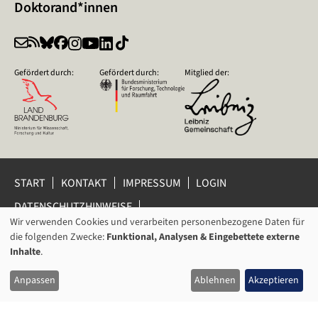
Doktorand*innen
Gefördert durch:
Gefördert durch:
Mitglied der:
START
KONTAKT
IMPRESSUM
LOGIN
DATENSCHUTZHINWEISE
DATENSCHUTZ-EINSTELLUNGEN
Wir verwenden Cookies und verarbeiten personenbezogene Daten für
VERWENDUNG
HINWEISGEBERSCHUTZ
die folgenden Zwecke:
Funktional, Analysen & Eingebettete externe
VON
Inhalte
.
© 2026 Leibniz-Zentrum für Zeithistorische Forschung Potsdam
PERSONENBEZOGENEN
(ZZF) e.V.
Anpassen
Ablehnen
Akzeptieren
DATEN
UND