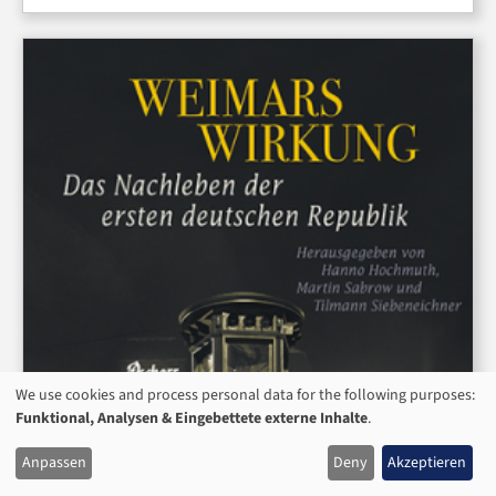
We use cookies and process personal data for the following purposes:
USAGE
Funktional, Analysen & Eingebettete externe Inhalte
.
OF
Anpassen
Deny
Akzeptieren
PERSONAL