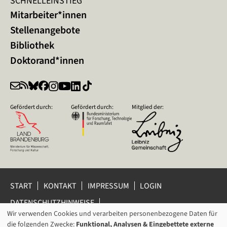
SCHNELLEINSTIEG
Mitarbeiter*innen
Stellenangebote
Bibliothek
Doktorand*innen
Gefördert durch:
Gefördert durch:
Mitglied der:
START
KONTAKT
IMPRESSUM
LOGIN
DATENSCHUTZHINWEISE
DATENSCHUTZ-EINSTELLUNGEN
Wir verwenden Cookies und verarbeiten personenbezogene Daten für
VERWENDUNG
HINWEISGEBERSCHUTZ
die folgenden Zwecke:
Funktional, Analysen & Eingebettete externe