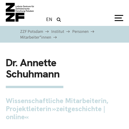
Direkt zum Inhalt
EN
ZZF Potsdam
Institut
Personen
Mitarbeiter*innen
Dr. Annette
Schuhmann
Wissenschaftliche Mitarbeiterin,
Projektleiterin »zeitgeschichte |
online«