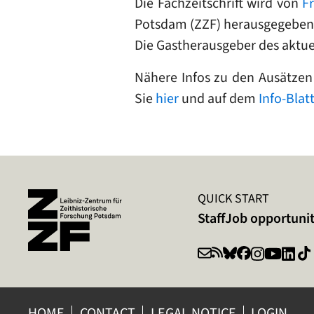
Die Fachzeitschrift wird von
F
Potsdam (ZZF) herausgegeben
Die Gastherausgeber des aktue
Nähere Infos zu den Ausätzen
Sie
hier
und auf dem
Info-Blatt
QUICK START
Staff
Job opportunit
HOME
CONTACT
LEGAL NOTICE
LOGIN