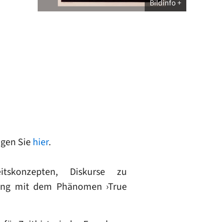
Bildinfo
ngen Sie
hier
.
tskonzepten, Diskurse zu
tzung mit dem Phänomen ›True