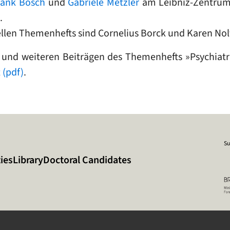
rank Bösch
und
Gabriele Metzler
am Leibniz-Zentrum 
.
llen Themenhefts sind Cornelius Borck und Karen Nol
 und weiteren Beiträgen des Themenhefts »
Psychiatr
 (pdf)
.
Su
ies
Library
Doctoral Candidates