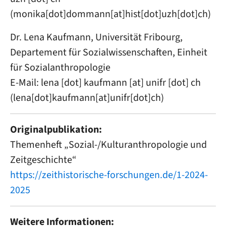
(
monika[dot]dommann[at]hist[dot]uzh[dot]ch
)
Dr. Lena Kaufmann, Universität Fribourg,
Departement für Sozialwissenschaften, Einheit
für Sozialanthropologie
E-Mail:
lena
[dot]
kaufmann
[at]
unifr
[dot]
ch
(
lena[dot]kaufmann[at]unifr[dot]ch
)
Originalpublikation:
Themenheft „Sozial-/Kulturanthropologie und
Zeitgeschichte“
https://zeithistorische-forschungen.de/1-2024-
2025
Weitere Informationen: