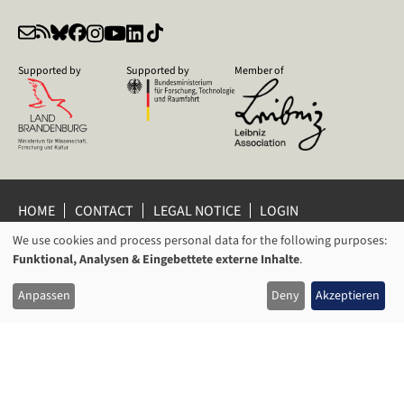
Supported by
Supported by
Member of
HOME
CONTACT
LEGAL NOTICE
LOGIN
PRIVACY POLICY
PRIVACY SETTINGS
We use cookies and process personal data for the following purposes:
USAGE
WHISTLEBLOWER PROTECTION
Funktional, Analysen & Eingebettete externe Inhalte
.
OF
© 2026 Leibniz Centre for Contemporary History Potsdam
Anpassen
Deny
Akzeptieren
PERSONAL
DATA