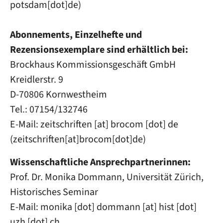
potsdam[dot]de
)
Abonnements, Einzelhefte und
Rezensionsexemplare sind erhältlich bei:
Brockhaus Kommissionsgeschäft GmbH
Kreidlerstr. 9
D-70806 Kornwestheim
Tel.: 07154/132746
E-Mail:
zeitschriften
[at]
brocom
[dot]
de
(
zeitschriften[at]brocom[dot]de
)
Wissenschaftliche Ansprechpartnerinnen:
Prof. Dr. Monika Dommann, Universität Zürich,
Historisches Seminar
E-Mail:
monika
[dot]
dommann
[at]
hist
[dot]
uzh
[dot]
ch