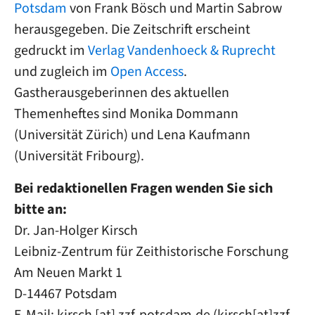
Potsdam
von Frank Bösch und Martin Sabrow
herausgegeben. Die Zeitschrift erscheint
gedruckt im
Verlag Vandenhoeck & Ruprecht
und zugleich im
Open Access
.
Gastherausgeberinnen des aktuellen
Themenheftes sind Monika Dommann
(Universität Zürich) und Lena Kaufmann
(Universität Fribourg).
Bei redaktionellen Fragen wenden Sie sich
bitte an:
Dr. Jan-Holger Kirsch
Leibniz-Zentrum für Zeithistorische Forschung
Am Neuen Markt 1
D-14467 Potsdam
E-Mail:
kirsch
[at]
zzf-potsdam
.
de
(
kirsch[at]zzf-