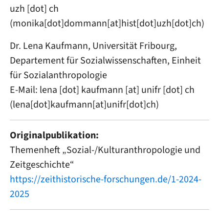
uzh
[dot]
ch
(
monika[dot]dommann[at]hist[dot]uzh[dot]ch
)
Dr. Lena Kaufmann, Universität Fribourg,
Departement für Sozialwissenschaften, Einheit
für Sozialanthropologie
E-Mail:
lena
[dot]
kaufmann
[at]
unifr
[dot]
ch
(
lena[dot]kaufmann[at]unifr[dot]ch
)
Originalpublikation:
Themenheft „Sozial-/Kulturanthropologie und
Zeitgeschichte“
https://zeithistorische-forschungen.de/1-2024-
2025