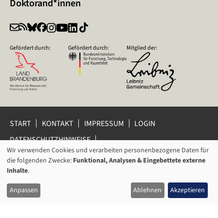
Doktorand*innen
Gefördert durch:
Gefördert durch:
Mitglied der:
START
KONTAKT
IMPRESSUM
LOGIN
DATENSCHUTZHINWEISE
DATENSCHUTZ-EINSTELLUNGEN
Wir verwenden Cookies und verarbeiten personenbezogene Daten für
VERWENDUNG
HINWEISGEBERSCHUTZ
die folgenden Zwecke:
Funktional, Analysen & Eingebettete externe
VON
Inhalte
.
© 2026 Leibniz-Zentrum für Zeithistorische Forschung Potsdam
PERSONENBEZOGENEN
(ZZF) e.V.
Anpassen
Ablehnen
Akzeptieren
DATEN
UND