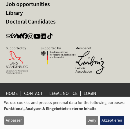
Job opportunities
Library
Doctoral Candidates
Supported by
Supported by
Member of
HOME
CONTACT
LEGAL NOTICE
LOGIN
We use cookies and process personal data for the following purposes:
PRIVACY POLICY
PRIVACY SETTINGS
USAGE
Funktional, Analysen & Eingebettete externe Inhalte
.
WHISTLEBLOWER PROTECTION
OF
© 2026 Leibniz Centre for Contemporary History Potsdam
Anpassen
Deny
Akzeptieren
PERSONAL