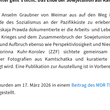
eiter geht's nicht. Das Ende der Sowjetunion auf 
 Anselm Graubner von Weimar aus auf den Weg in
e des Sozialismus an der Pazifikküste zu erlebe
skaja Prawda dokumentierte er die Arbeits- und Le
 Krieges und dem Zusammenbruch der Sowjetunion 
g und Aufbruch ebenso wie Perspektivlosigkeit und Ni
 Corinna Kuhr-Korolev (ZZF) sichtete gemeins
er Fotografien aus Kamtschatka und kuratierte
 wird. Eine Publikation zur Ausstellung ist in Vorber
.
wurden am 17. März 2026 in einem
Beitrag des MDR T
estellt.