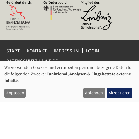
Gefördert durch:
Gefördert durch:
Mitglied der:
START
KONTAKT
IMPRESSUM
LOGIN
DATENSCHUTZHINWEISE
DATENSCHUTZ-EINSTELLUNGEN
Wir verwenden Cookies und verarbeiten personenbezogene Daten für
VERWENDUNG
HINWEISGEBERSCHUTZ
die folgenden Zwecke:
Funktional, Analysen & Eingebettete externe
VON
Inhalte
.
© 2026 Leibniz-Zentrum für Zeithistorische Forschung Potsdam
PERSONENBEZOGENEN
(ZZF) e.V.
Anpassen
Ablehnen
Akzeptieren
DATEN
UND
COOKIES