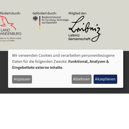
fördert durch:
Gefördert durch:
Mitglied der:
Wir verwenden Cookies und verarbeiten personenbezogene
VERWENDUNG
Daten für die folgenden Zwecke:
Funktional, Analysen &
Eingebettete externe Inhalte
.
VON
Anpassen
Ablehnen
Akzeptieren
PERSONENBEZOGENEN
DATEN
UND
COOKIES