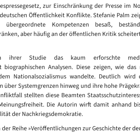
despressegesetz, zur Einschränkung der Presse im 
deutschen Öffentlichkeit Konflikte. Stefanie Palm zei
h übergeordnete Kompetenzen besaß, beständi
änken, aber häufig an der öffentlichen Kritik scheiter
in ihrer Studie das kaum erforschte medie
 biographischen Analysen. Diese zeigen, wie das m
em Nationalsozialismus wandelte. Deutlich wird
 über Systemgrenzen hinweg und ihre hohe Prägekraft
fliktfall stellten diese Beamten Staatsschutzinteres
einungsfreiheit. Die Autorin wirft damit anhand b
ilität der Nachkriegsdemokratie.
in der Reihe »Veröffentlichungen zur Geschichte der 