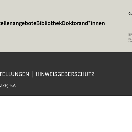
Ge
tellenangebote
Bibliothek
Doktorand*innen
STELLUNGEN
HINWEISGEBERSCHUTZ
ZZF) e.V.