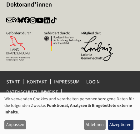
Doktorand*innen
Gefördert durch:
Gefördert durch:
Mitglied der:
START
KONTAKT
IMPRESSUM
LOGIN
DATENSCHUTZHINWEISE
DATENSCHUTZ-EINSTELLUNGEN
Wir verwenden Cookies und verarbeiten personenbezogene Daten für
VERWENDUNG
HINWEISGEBERSCHUTZ
die folgenden Zwecke:
Funktional, Analysen & Eingebettete externe
VON
Inhalte
.
© 2026 Leibniz-Zentrum für Zeithistorische Forschung Potsdam
PERSONENBEZOGENEN
(ZZF) e.V.
Anpassen
Ablehnen
Akzeptieren
DATEN