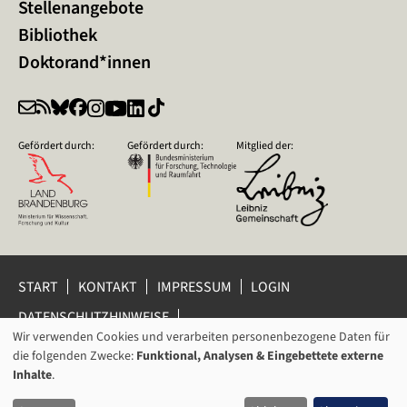
Stellenangebote
Bibliothek
Doktorand*innen
Gefördert durch:
Gefördert durch:
Mitglied der:
START
KONTAKT
IMPRESSUM
LOGIN
DATENSCHUTZHINWEISE
DATENSCHUTZ-EINSTELLUNGEN
Wir verwenden Cookies und verarbeiten personenbezogene Daten für
VERWENDUNG
HINWEISGEBERSCHUTZ
die folgenden Zwecke:
Funktional, Analysen & Eingebettete externe
VON
Inhalte
.
© 2026 Leibniz-Zentrum für Zeithistorische Forschung Potsdam
PERSONENBEZOGENEN