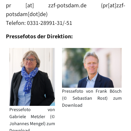
pr
[at]
zzf-potsdam
.
de
(pr[at]zzf-
potsdam[dot]de)
Telefon: 0331-28991-31/-51
Pressefotos der Direktion:
Image
Image
Pressefoto von Frank Bösch
(© Sebastian Rost) zum
Download
Pressefoto von
Gabriele Metzler (©
Johannes Mengel) zum
Download