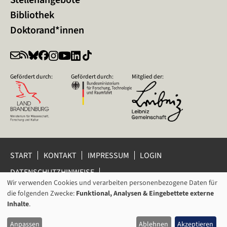
Bibliothek
Doktorand*innen
Gefördert durch:
Gefördert durch:
Mitglied der:
START
KONTAKT
IMPRESSUM
LOGIN
DATENSCHUTZHINWEISE
DATENSCHUTZ-EINSTELLUNGEN
Wir verwenden Cookies und verarbeiten personenbezogene Daten für
VERWENDUNG
HINWEISGEBERSCHUTZ
die folgenden Zwecke:
Funktional, Analysen & Eingebettete externe
VON
Inhalte
.
© 2026 Leibniz-Zentrum für Zeithistorische Forschung Potsdam
PERSONENBEZOGENEN
(ZZF) e.V.
Anpassen
Ablehnen
Akzeptieren