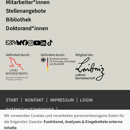
Mitarbeiter*innen
Stellenangebote
Bibliothek
Doktorand*innen
Gefördert durch:
Gefördert durch:
Mitglied der:
START
KONTAKT
IMPRESSUM
LOGIN
DATENSCHUTZHINWEISE
DATENSCHUTZ-EINSTELLUNGEN
Wir verwenden Cookies und verarbeiten personenbezogene Daten für
VERWENDUNG
HINWEISGEBERSCHUTZ
die folgenden Zwecke:
Funktional, Analysen & Eingebettete externe
VON
Inhalte
.