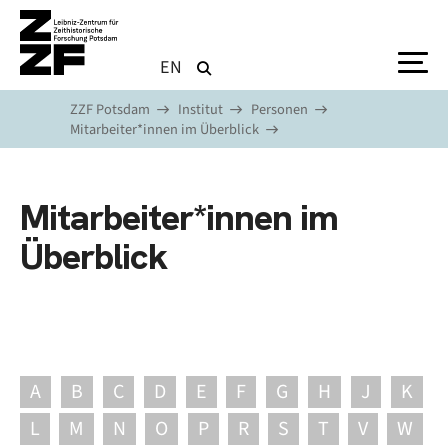
Direkt zum Inhalt
EN
ZZF Potsdam
Institut
Personen
Mitarbeiter*innen im Überblick
Mitarbeiter*innen im
Überblick
A
B
C
D
E
F
G
H
J
K
L
M
N
O
P
R
S
T
V
W