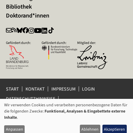
Bibliothek
Doktorand*innen
Gefördert durch:
Gefördert durch:
Mitglied der:
START
KONTAKT
IMPRESSUM
LOGIN
DATENSCHUTZHINWEISE
DATENSCHUTZ-EINSTELLUNGEN
Wir verwenden Cookies und verarbeiten personenbezogene Daten für
VERWENDUNG
HINWEISGEBERSCHUTZ
die folgenden Zwecke:
Funktional, Analysen & Eingebettete externe
VON
Inhalte
.
© 2026 Leibniz-Zentrum für Zeithistorische Forschung Potsdam
PERSONENBEZOGENEN
(ZZF) e.V.
Anpassen
Ablehnen
Akzeptieren