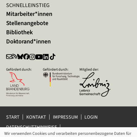
SCHNELLEINSTIEG
Mitarbeiter*innen
Stellenangebote
Bibliothek
Doktorand*innen
Gefördert durch:
Gefördert durch:
Mitglied der:
START
KONTAKT
IMPRESSUM
LOGIN
DATENSCHUTZHINWEISE
DATENSCHUTZ-EINSTELLUNGEN
Wir verwenden Cookies und verarbeiten personenbezogene Daten für