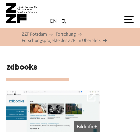
Direkt zum Inhalt
EN
ZZF Potsdam
Forschung
Forschungsprojekte des ZZF im Überblick
zdbooks
Bildinfo