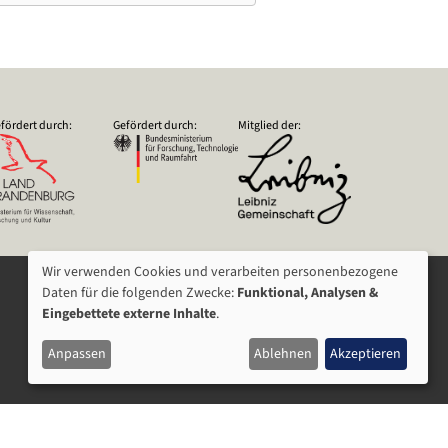
fördert durch:
Gefördert durch:
Mitglied der:
Wir verwenden Cookies und verarbeiten personenbezogene
VERWENDUNG
Daten für die folgenden Zwecke:
Funktional, Analysen &
Eingebettete externe Inhalte
.
VON
Anpassen
Ablehnen
Akzeptieren
PERSONENBEZOGENEN
DATEN
UND