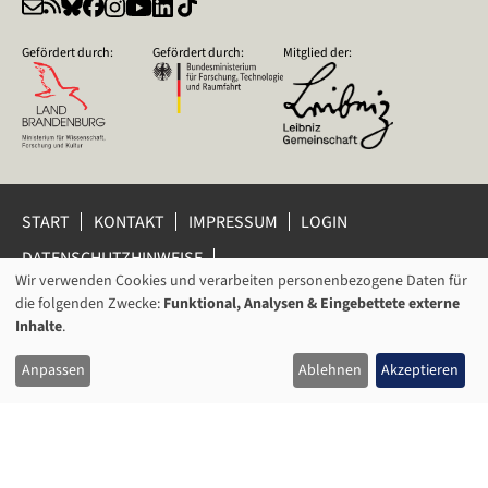
Gefördert durch:
Gefördert durch:
Mitglied der:
START
KONTAKT
IMPRESSUM
LOGIN
DATENSCHUTZHINWEISE
DATENSCHUTZ-EINSTELLUNGEN
Wir verwenden Cookies und verarbeiten personenbezogene Daten für
VERWENDUNG
HINWEISGEBERSCHUTZ
die folgenden Zwecke:
Funktional, Analysen & Eingebettete externe
VON
Inhalte
.
© 2026 Leibniz-Zentrum für Zeithistorische Forschung Potsdam
PERSONENBEZOGENEN
(ZZF) e.V.
Anpassen
Ablehnen
Akzeptieren
DATEN
UND
COOKIES