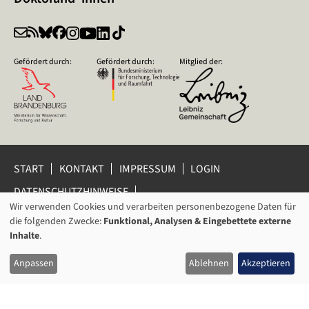
Gefördert durch:
Gefördert durch:
Mitglied der:
START
KONTAKT
IMPRESSUM
LOGIN
DATENSCHUTZHINWEISE
DATENSCHUTZ-EINSTELLUNGEN
Wir verwenden Cookies und verarbeiten personenbezogene Daten für
VERWENDUNG
HINWEISGEBERSCHUTZ
die folgenden Zwecke:
Funktional, Analysen & Eingebettete externe
VON
Inhalte
.
© 2026 Leibniz-Zentrum für Zeithistorische Forschung Potsdam
PERSONENBEZOGENEN
(ZZF) e.V.
Anpassen
Ablehnen
Akzeptieren
DATEN
UND