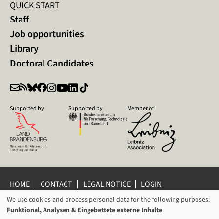
QUICK START
Staff
Job opportunities
Library
Doctoral Candidates
Supported by
Supported by
Member of
HOME
CONTACT
LEGAL NOTICE
LOGIN
PRIVACY POLICY
PRIVACY SETTINGS
We use cookies and process personal data for the following purposes:
USAGE
WHISTLEBLOWER PROTECTION
Funktional, Analysen & Eingebettete externe Inhalte
.