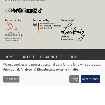
Supported by
Supported by
Member of
HOME
CONTACT
LEGAL NOTICE
LOGIN
PRIVACY POLICY
PRIVACY SETTINGS
We use cookies and process personal data for the following purposes:
USAGE
WHISTLEBLOWER PROTECTION
Funktional, Analysen & Eingebettete externe Inhalte
.
OF
© 2026 Leibniz Centre for Contemporary History Potsdam
Anpassen
Deny
Akzeptieren
PERSONAL
DATA