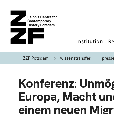
Skip to main content
Institution
Re
ZZF Potsdam
wissenstransfer
press
Konferenz: Unmög
Europa, Macht un
einem neuen Migr