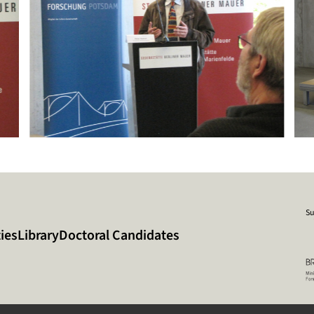
Su
ies
Library
Doctoral Candidates