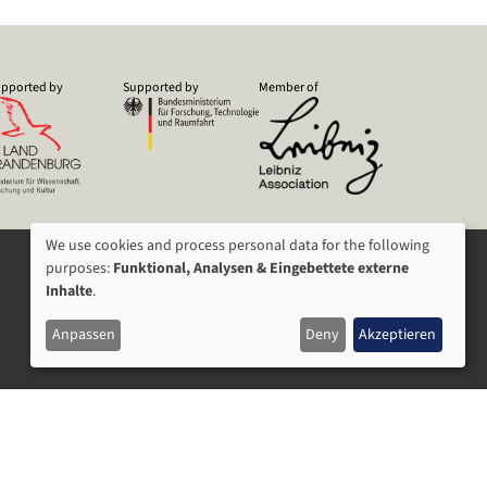
pported by
Supported by
Member of
We use cookies and process personal data for the following
USAGE
purposes:
Funktional, Analysen & Eingebettete externe
Inhalte
.
OF
Anpassen
Deny
Akzeptieren
PERSONAL
DATA