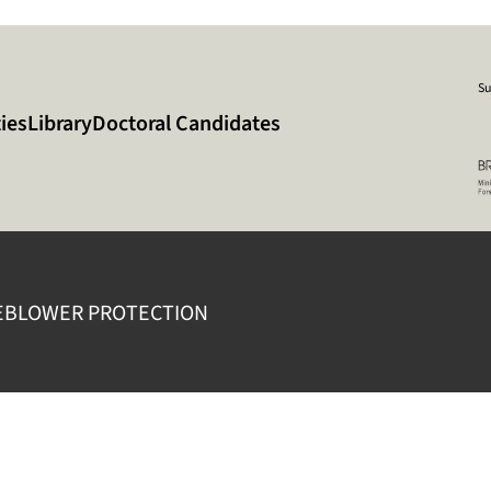
Su
ies
Library
Doctoral Candidates
EBLOWER PROTECTION