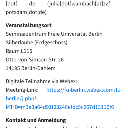
[dot]
de
(julia[dot]wambach[at]zzf-
potsdam[dot]de)
Veranstaltungsort
Seminarzentrum Freie Universität Berlin
Silberlaube (Erdgeschoss)
Raum L115
Otto-von-Simson-Str. 26
14195 Berlin-Dahlem
Digitale Teilnahme via Webex:
Meeting-Link:
https://fu-berlin.webex.com/fu-
berlin/j.php?
MTID=m3a3a64d91f03240efdc5c067d13110f6
Kontakt und Anmeldung