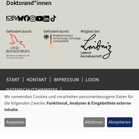
Doktorand*innen
Gefördert durch:
Gefördert durch:
Mitglied der:
START
KONTAKT
IMPRESSUM
LOGIN
DATENSCHUTZHINWEISE
DATENSCHUTZ-EINSTELLUNGEN
Wir verwenden Cookies und verarbeiten personenbezogene Daten für
VERWENDUNG
HINWEISGEBERSCHUTZ
die folgenden Zwecke:
Funktional, Analysen & Eingebettete externe
VON
Inhalte
.
© 2026 Leibniz-Zentrum für Zeithistorische Forschung Potsdam
PERSONENBEZOGENEN
(ZZF) e.V.
Anpassen
Ablehnen
Akzeptieren
DATEN
UND