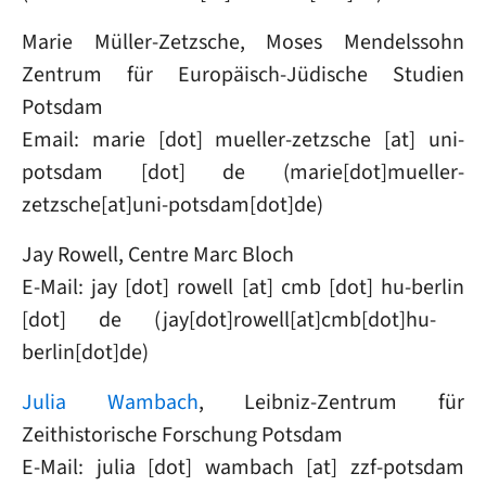
Marie Müller-Zetzsche, Moses Mendelssohn
Zentrum für Europäisch-Jüdische Studien
Potsdam
Email:
marie
[dot]
mueller-zetzsche
[at]
uni-
potsdam
[dot]
de
(marie[dot]mueller-
zetzsche[at]uni-potsdam[dot]de)
Jay Rowell, Centre Marc Bloch
E-Mail:
jay
[dot]
rowell
[at]
cmb
[dot]
hu-berlin
[dot]
de
(jay[dot]rowell[at]cmb[dot]hu-
berlin[dot]de)
Julia Wambach
, Leibniz-Zentrum für
Zeithistorische Forschung Potsdam
E-Mail:
julia
[dot]
wambach
[at]
zzf-potsdam