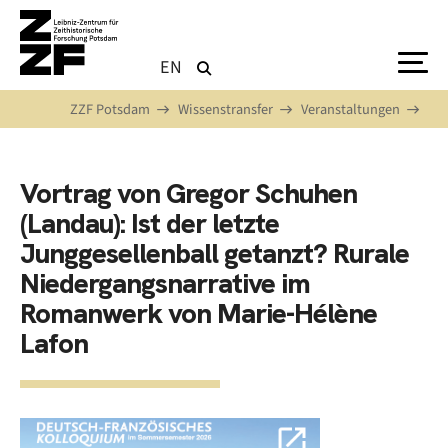
Direkt zum Inhalt
EN
ZZF Potsdam
Wissenstransfer
Veranstaltungen
Vortrag von Gregor Schuhen
(Landau): Ist der letzte
Junggesellenball getanzt? Rurale
Niedergangsnarrative im
Romanwerk von Marie-Hélène
Lafon