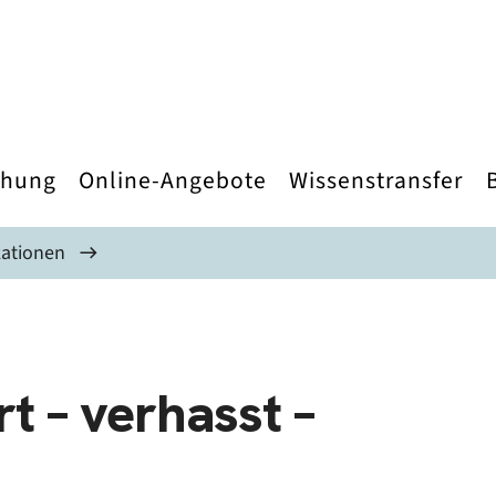
chung
Online-Angebote
Wissenstransfer
kationen
t – verhasst –