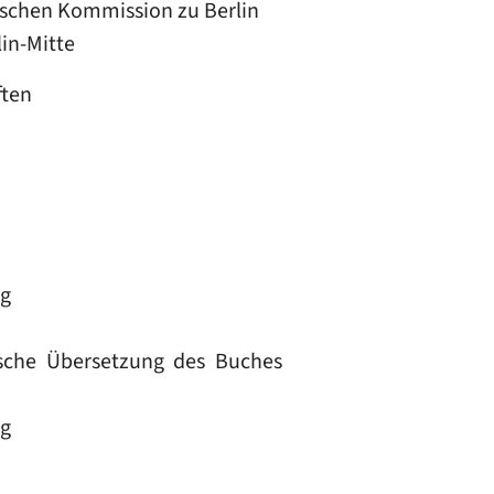
rischen Kommission zu Berlin
lin-Mitte
ften
rg
ische Übersetzung des Buches
rg