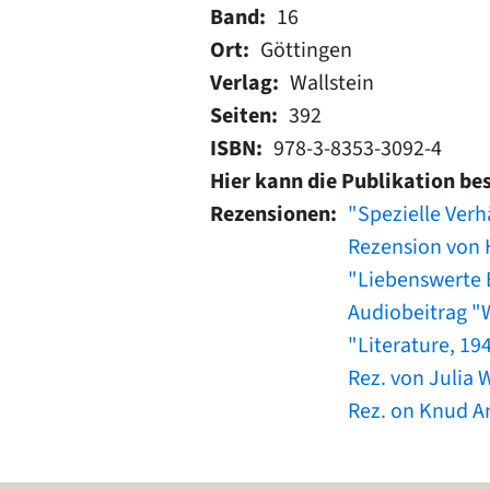
Band
16
Ort
Göttingen
Verlag
Wallstein
Seiten
392
ISBN
978-3-8353-3092-4
Hier kann die Publikation be
Rezensionen
"Spezielle Verh
Rezension von H
"Liebenswerte B
Audiobeitrag "W
"Literature, 19
Rez. von Julia 
Rez. on Knud An