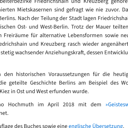
Arbeiterbezirke Friedrichshain und Kreuzberg gehör
ierten Mietskasernen sind gefragt wie nie zuvor. Da
erlins. Nach der Teilung der Stadt lagen Friedrichsh
schen Ost- und West-Berlin. Trotz der Mauer teilten 
Freiräume für alternative Lebensformen sowie neue
edrichshain und Kreuzberg rasch wieder angenähert
stetig wachsender Anziehungskraft, dessen Entwick
den historischen Voraussetzungen für die heutige
 die geteilte Geschichte Berlins am Beispiel des 
 Kiez in Ost und West erfunden wurde.
nno Hochmuth im April 2018 mit dem
»Geistes
net.
Auflage des Buches sowie eine
englische Übersetzung
.