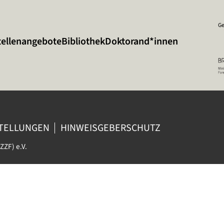
Ge
tellenangebote
Bibliothek
Doktorand*innen
STELLUNGEN
HINWEISGEBERSCHUTZ
ZZF) e.V.