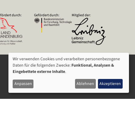
fördert durch:
Gefördert durch:
Mitglied der:
Wir verwenden Cookies und verarbeiten personenbezogene
VERWENDUNG
Daten für die folgenden Zwecke:
Funktional, Analysen &
Eingebettete externe Inhalte
.
VON
Anpassen
Ablehnen
Akzeptieren
PERSONENBEZOGENEN
DATEN
UND
COOKIES