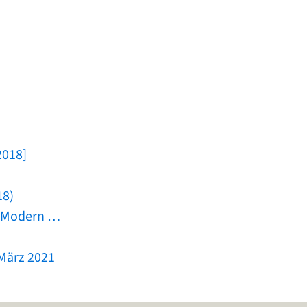
2018]
18)
in Modern …
 März 2021