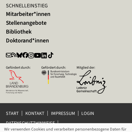
SCHNELLEINSTIEG
Mitarbeiter*innen
Stellenangebote
Bibliothek
Doktorand*innen
Gefördert durch:
Gefördert durch:
Mitglied der:
START
KONTAKT
IMPRESSUM
LOGIN
DATENSCHUTZHINWEISE
DATENSCHUTZ-EINSTELLUNGEN
Wir verwenden Cookies und verarbeiten personenbezogene Daten für