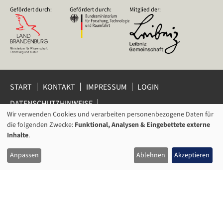
Gefördert durch:
Gefördert durch:
Mitglied der:
START
KONTAKT
IMPRESSUM
LOGIN
DATENSCHUTZHINWEISE
DATENSCHUTZ-EINSTELLUNGEN
Wir verwenden Cookies und verarbeiten personenbezogene Daten für
VERWENDUNG
HINWEISGEBERSCHUTZ
die folgenden Zwecke:
Funktional, Analysen & Eingebettete externe
VON
Inhalte
.
© 2026 Leibniz-Zentrum für Zeithistorische Forschung Potsdam
PERSONENBEZOGENEN
(ZZF) e.V.
Anpassen
Ablehnen
Akzeptieren
DATEN
UND
COOKIES