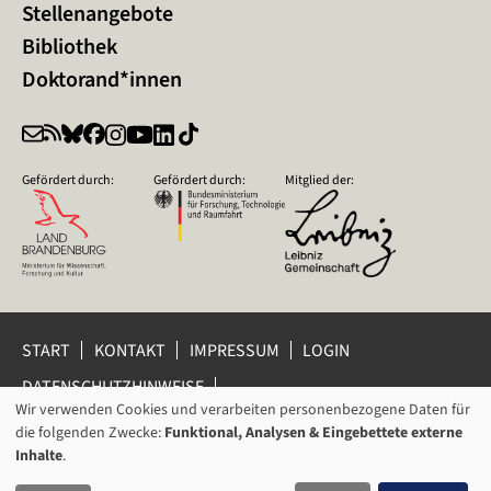
Stellenangebote
Bibliothek
Doktorand*innen
Gefördert durch:
Gefördert durch:
Mitglied der:
START
KONTAKT
IMPRESSUM
LOGIN
DATENSCHUTZHINWEISE
DATENSCHUTZ-EINSTELLUNGEN
Wir verwenden Cookies und verarbeiten personenbezogene Daten für
VERWENDUNG
HINWEISGEBERSCHUTZ
die folgenden Zwecke:
Funktional, Analysen & Eingebettete externe
VON
Inhalte
.
© 2026 Leibniz-Zentrum für Zeithistorische Forschung Potsdam