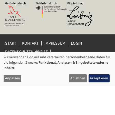
Gefördert durch:
Gefördert durch:
Mitglied der:
START
KONTAKT
IMPRESSUM
LOGIN
DATENSCHUTZHINWEISE
DATENSCHUTZ-EINSTELLUNGEN
Wir verwenden Cookies und verarbeiten personenbezogene Daten für
VERWENDUNG
HINWEISGEBERSCHUTZ
die folgenden Zwecke:
Funktional, Analysen & Eingebettete externe
VON
Inhalte
.
© 2026 Leibniz-Zentrum für Zeithistorische Forschung Potsdam
PERSONENBEZOGENEN
(ZZF) e.V.
Anpassen
Ablehnen
Akzeptieren
DATEN
UND
COOKIES