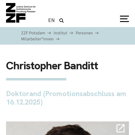
Direkt zum Inhalt
EN
ZZF Potsdam
Institut
Personen
Mitarbeiter*innen
Christopher Banditt
Doktorand (Promotionsabschluss am
16.12.2025)