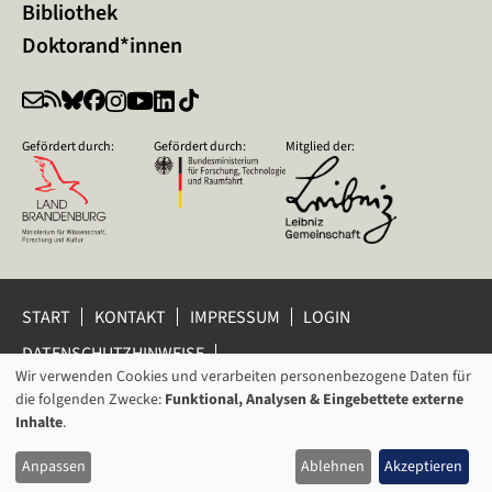
Bibliothek
Doktorand*innen
Gefördert durch:
Gefördert durch:
Mitglied der:
START
KONTAKT
IMPRESSUM
LOGIN
DATENSCHUTZHINWEISE
DATENSCHUTZ-EINSTELLUNGEN
Wir verwenden Cookies und verarbeiten personenbezogene Daten für
VERWENDUNG
HINWEISGEBERSCHUTZ
die folgenden Zwecke:
Funktional, Analysen & Eingebettete externe
VON
Inhalte
.
© 2026 Leibniz-Zentrum für Zeithistorische Forschung Potsdam
PERSONENBEZOGENEN
(ZZF) e.V.
Anpassen
Ablehnen
Akzeptieren
DATEN