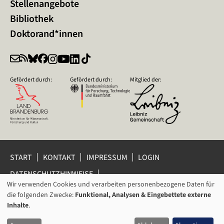
Stellenangebote
Bibliothek
Doktorand*innen
Gefördert durch:
Gefördert durch:
Mitglied der:
START
KONTAKT
IMPRESSUM
LOGIN
DATENSCHUTZHINWEISE
DATENSCHUTZ-EINSTELLUNGEN
Wir verwenden Cookies und verarbeiten personenbezogene Daten für
VERWENDUNG
HINWEISGEBERSCHUTZ
die folgenden Zwecke:
Funktional, Analysen & Eingebettete externe
VON
Inhalte
.
© 2026 Leibniz-Zentrum für Zeithistorische Forschung Potsdam
PERSONENBEZOGENEN
(ZZF) e.V.