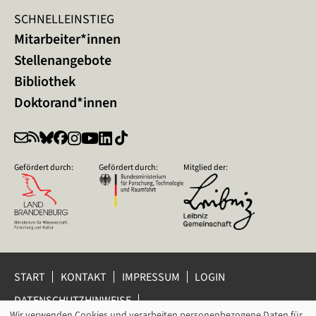
SCHNELLEINSTIEG
Mitarbeiter*innen
Stellenangebote
Bibliothek
Doktorand*innen
Gefördert durch:
Gefördert durch:
Mitglied der:
START
KONTAKT
IMPRESSUM
LOGIN
DATENSCHUTZHINWEISE
DATENSCHUTZ-EINSTELLUNGEN
Wir verwenden Cookies und verarbeiten personenbezogene Daten für