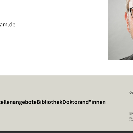
dam.de
Ge
tellenangebote
Bibliothek
Doktorand*innen