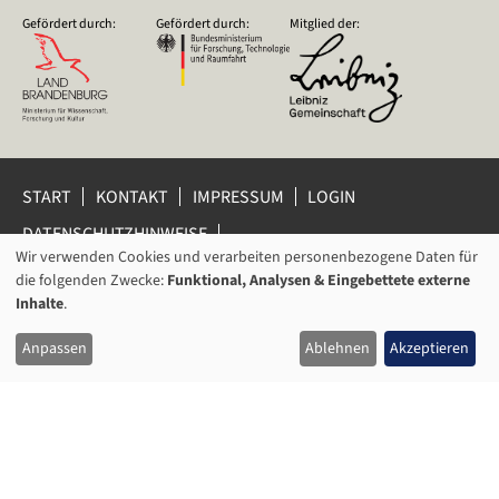
Gefördert durch:
Gefördert durch:
Mitglied der:
START
KONTAKT
IMPRESSUM
LOGIN
DATENSCHUTZHINWEISE
DATENSCHUTZ-EINSTELLUNGEN
Wir verwenden Cookies und verarbeiten personenbezogene Daten für
VERWENDUNG
HINWEISGEBERSCHUTZ
die folgenden Zwecke:
Funktional, Analysen & Eingebettete externe
VON
Inhalte
.
© 2026 Leibniz-Zentrum für Zeithistorische Forschung Potsdam
PERSONENBEZOGENEN
(ZZF) e.V.
Anpassen
Ablehnen
Akzeptieren
DATEN
UND
COOKIES