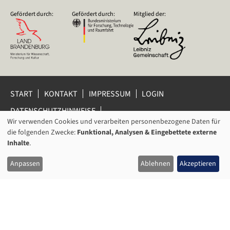
Gefördert durch:
Gefördert durch:
Mitglied der:
START
KONTAKT
IMPRESSUM
LOGIN
DATENSCHUTZHINWEISE
DATENSCHUTZ-EINSTELLUNGEN
Wir verwenden Cookies und verarbeiten personenbezogene Daten für
VERWENDUNG
HINWEISGEBERSCHUTZ
die folgenden Zwecke:
Funktional, Analysen & Eingebettete externe
VON
Inhalte
.
© 2026 Leibniz-Zentrum für Zeithistorische Forschung Potsdam
PERSONENBEZOGENEN
(ZZF) e.V.
Anpassen
Ablehnen
Akzeptieren
DATEN
UND
COOKIES