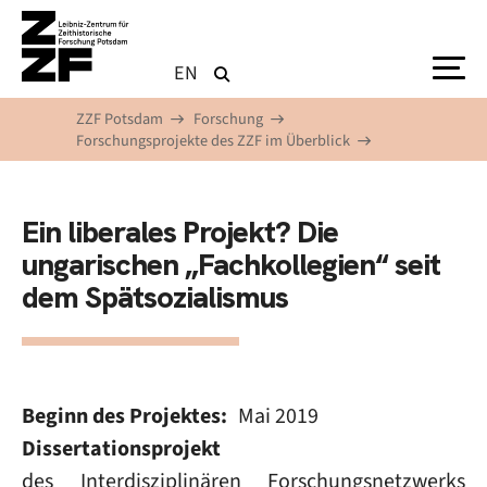
Direkt zum Inhalt
EN
ZZF Potsdam
Forschung
Forschungsprojekte des ZZF im Überblick
Ein liberales Projekt? Die
ungarischen „Fachkollegien“ seit
dem Spätsozialismus
Beginn des Projektes
Mai 2019
Dissertationsprojekt
des Interdisziplinären Forschungsnetzwerks