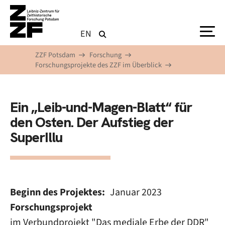
Direkt zum Inhalt
EN
ZZF Potsdam
Forschung
Forschungsprojekte des ZZF im Überblick
Ein „Leib-und-Magen-Blatt“ für
den Osten. Der Aufstieg der
SuperIllu
Beginn des Projektes
Januar 2023
Forschungsprojekt
im Verbundprojekt "Das mediale Erbe der DDR"