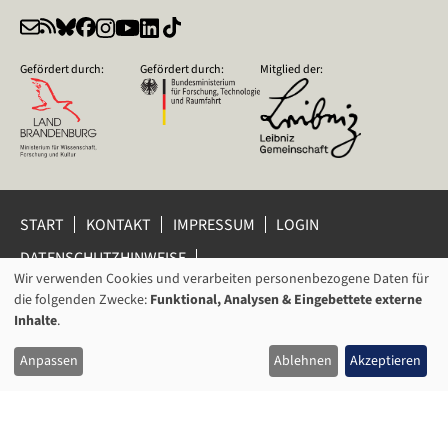
Gefördert durch:
Gefördert durch:
Mitglied der:
START
KONTAKT
IMPRESSUM
LOGIN
DATENSCHUTZHINWEISE
DATENSCHUTZ-EINSTELLUNGEN
Wir verwenden Cookies und verarbeiten personenbezogene Daten für
VERWENDUNG
HINWEISGEBERSCHUTZ
die folgenden Zwecke:
Funktional, Analysen & Eingebettete externe
VON
Inhalte
.
© 2026 Leibniz-Zentrum für Zeithistorische Forschung Potsdam
PERSONENBEZOGENEN
(ZZF) e.V.
Anpassen
Ablehnen
Akzeptieren
DATEN
UND
COOKIES