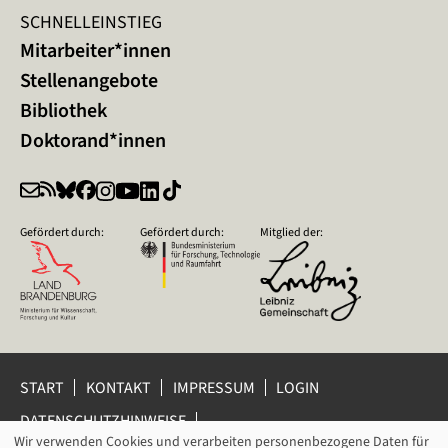
SCHNELLEINSTIEG
Mitarbeiter*innen
Stellenangebote
Bibliothek
Doktorand*innen
Gefördert durch:
Gefördert durch:
Mitglied der:
START
KONTAKT
IMPRESSUM
LOGIN
DATENSCHUTZHINWEISE
DATENSCHUTZ-EINSTELLUNGEN
Wir verwenden Cookies und verarbeiten personenbezogene Daten für