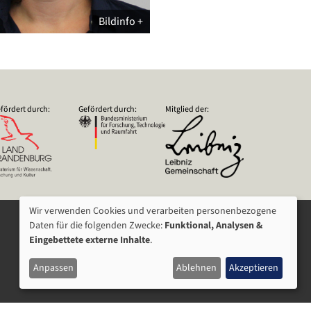
Bildinfo
fördert durch:
Gefördert durch:
Mitglied der:
Wir verwenden Cookies und verarbeiten personenbezogene
VERWENDUNG
Daten für die folgenden Zwecke:
Funktional, Analysen &
Eingebettete externe Inhalte
.
VON
Anpassen
Ablehnen
Akzeptieren
PERSONENBEZOGENEN
DATEN