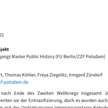
21
jekt
angs Master Public History (FU Berlin/ZZF Potsdam)
t, Thomas Köhler, Freya Ziegelitz, Irmgard Zündorf
zf-potsdam.de
 nach Ende des Zweiten Weltkriegs insgesamt 10 
enten sie der Entnazifizierung, doch es wurden auc
m mit der “Initiativgruppe Internierungslager Ketsc