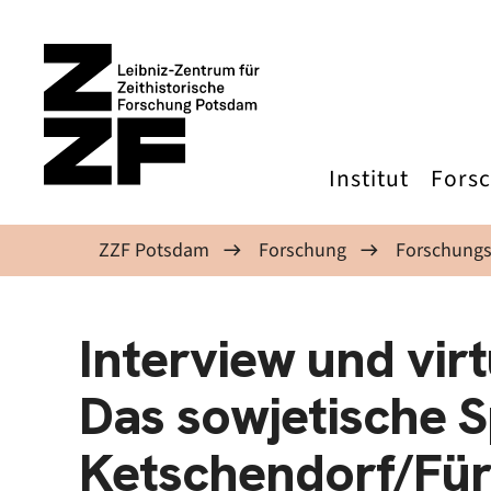
Direkt zum Inhalt
Institut
Fors
ZZF Potsdam
Forschung
Forschungs
Interview und vir
Das sowjetische Sp
Ketschendorf/Fü