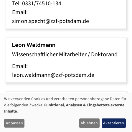
Tel: 0331/74510-134
Email:
simon.specht@zzf-potsdam.de
Leon Waldmann
Wissenschaftlicher Mitarbeiter / Doktorand
Email:
leon.waldmann@zzf-potsdam.de
Sophie Behrendt
Wir verwenden Cookies und verarbeiten personenbezogene Daten für
VERWENDUNG
die folgenden Zwecke:
Funktional, Analysen & Eingebettete externe
Studentische Hilfskraft
VON
Inhalte
.
Email:
PERSONENBEZOGENEN
Anpassen
Ablehnen
Akzeptieren
DATEN
sophie.behrendt@zzf-potsdam.de